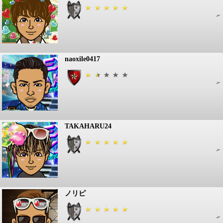
naoxile0417
TAKAHARU24
ノリピ