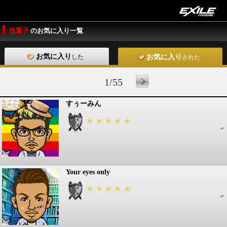
也重子
のお気に入り一覧
お気に入り
した
お気に入り
された
1/55
すぅーみん
Your eyes only