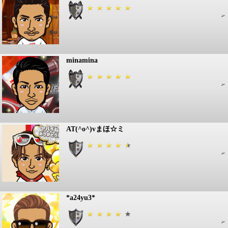
minamina
AT(^o^)vまほ☆ミ
*a24yu3*