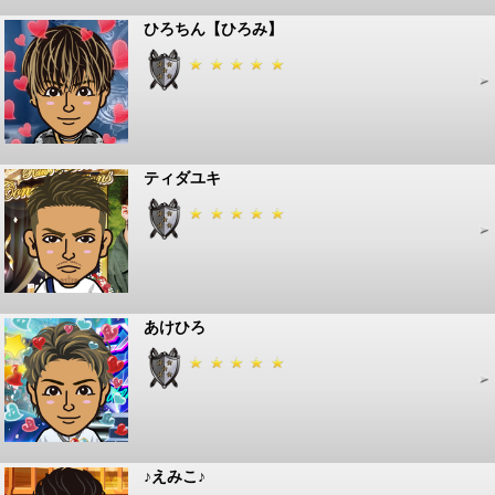
ひろちん【ひろみ】
ティダユキ
あけひろ
♪えみこ♪