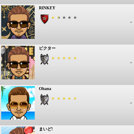
RINKEY
ビクター
Ohana
まいど!