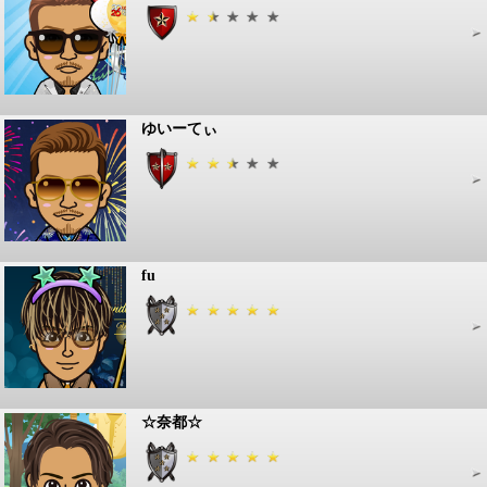
ゆいーてぃ
fu
☆奈都☆