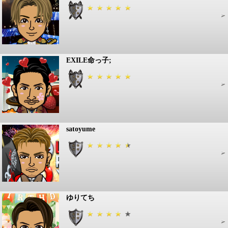
EXILE命っ子;
satoyume
ゆりてち