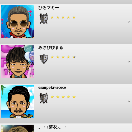
ひろマミー
みさぴぴまる
osanpokiwicoco
。・♪芽衣♪。・