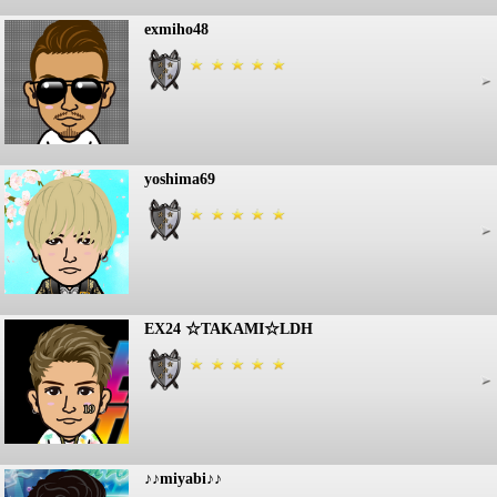
exmiho48
yoshima69
EX24 ☆TAKAMI☆LDH
♪♪miyabi♪♪