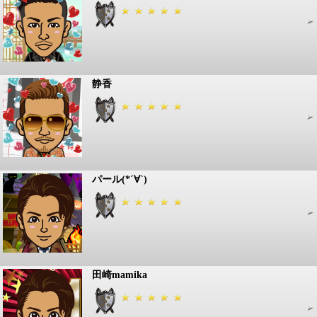
静香
パール(*´∀`)
田崎mamika