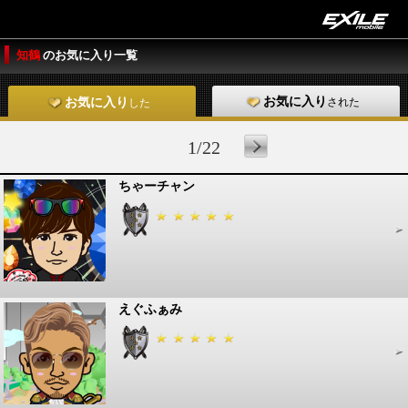
知鶴
のお気に入り一覧
お気に入り
された
お気に入り
した
1/22
ちゃーチャン
えぐふぁみ