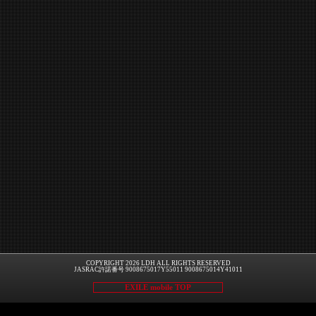
COPYRIGHT 2026 LDH ALL RIGHTS RESERVED
JASRAC許諾番号 9008675017Y55011 9008675014Y41011
EXILE mobile TOP