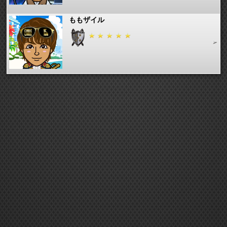
ももザイル
micco
まろんちょ★
ゆきゆき