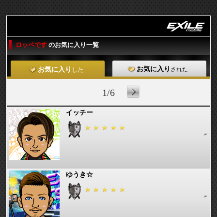
ロッペです
のお気に入り一覧
お気に入り
された
お気に入り
した
1/6
イッチー
ゆうき☆