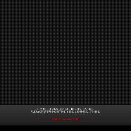
COPYRIGHT 2026 LDH ALL RIGHTS RESERVED
JASRAC許諾番号 9008675017Y55011 9008675014Y41011
EXILE mobile TOP