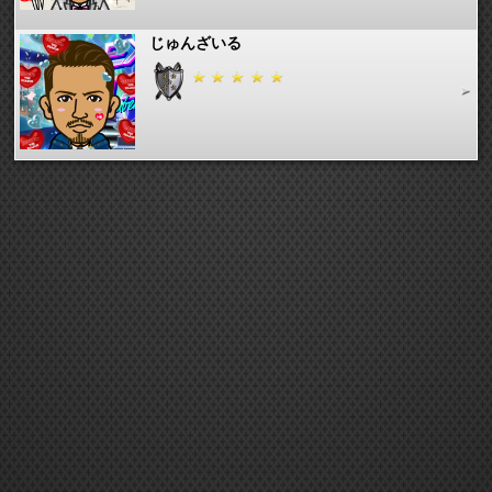
じゅんざいる
れっき
TAKAHIRO&SHIHO
rie