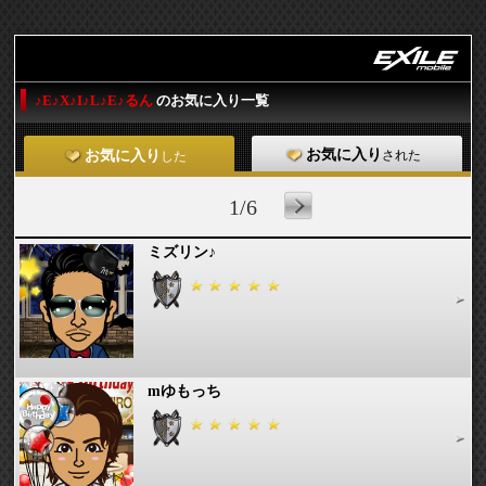
♪E♪X♪I♪L♪E♪るん
のお気に入り一覧
お気に入り
された
お気に入り
した
1/6
ミズリン♪
mゆもっち