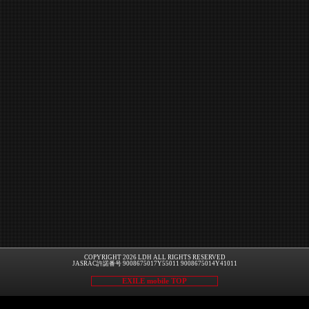
COPYRIGHT 2026 LDH ALL RIGHTS RESERVED
JASRAC許諾番号 9008675017Y55011 9008675014Y41011
EXILE mobile TOP