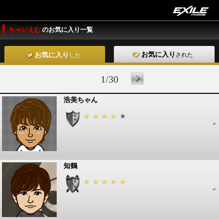
ちゃいえむ
のお気に入り一覧
お気に入り
された
お気に入り
した
1/30
浩美ちゃん
知鶴