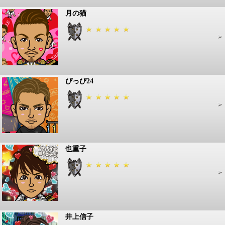
月の猫
ぴっぴ24
也重子
井上信子