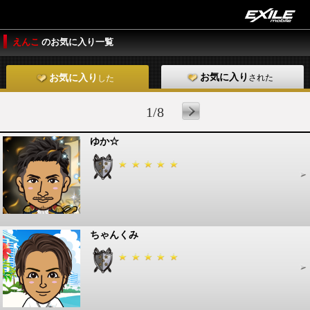
えんこ
のお気に入り一覧
お気に入り
された
お気に入り
した
1/8
ゆか☆
ちゃんくみ