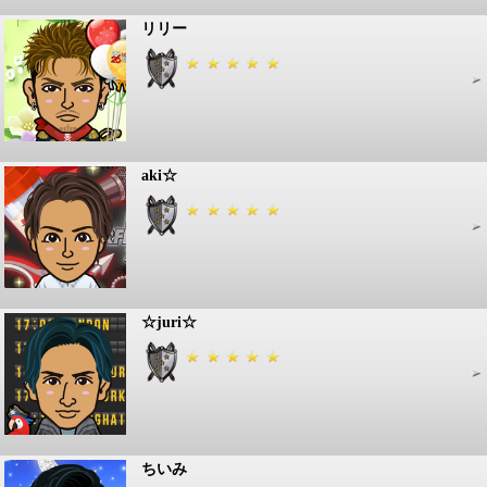
リリー
aki☆
☆juri☆
ちいみ