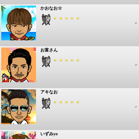
かおなお☆
お富さん
アキなお
いずみyo