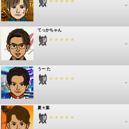
てっかちゃん
うー た
夏々葉