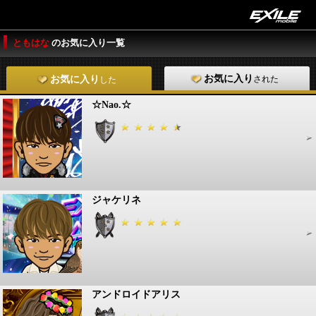
ともはな
のお気に入り一覧
お気に入り
された
お気に入り
した
☆Nao.☆
ジャケリネ
アンドロイドアリス