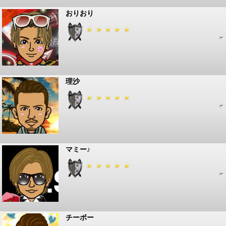
おりおり
理沙
マミー♪
チーボー