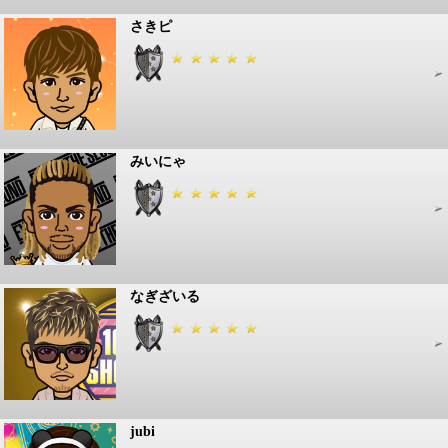
さきピ
みいにゃ
なぎざいる
jubi