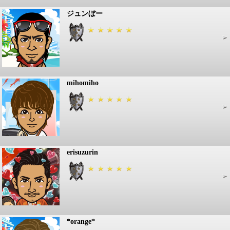
ジュンぼー
mihomiho
erisuzurin
*orange*