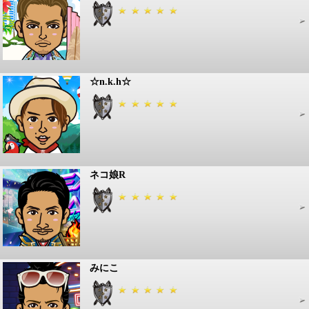
☆n.k.h☆
ネコ娘R
みにこ