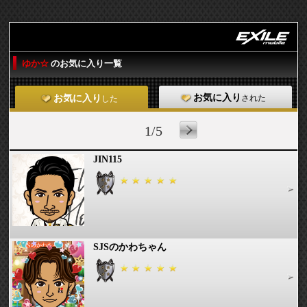
ゆか☆
のお気に入り一覧
お気に入り
された
お気に入り
した
1/5
JIN115
SJSのかわちゃん