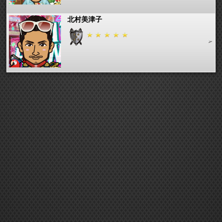
北村美津子
のろん
新谷恵満
*☆ex☆みぃ☆*