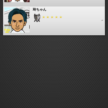
玲ちゃん
takexile
たかくん命
サバ缶