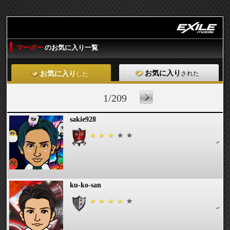
マーボー
のお気に入り一覧
お気に入り
された
お気に入り
した
1/209
sakie928
ku-ko-san