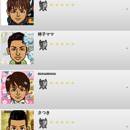
祥子ママ
mosamosa
さつき