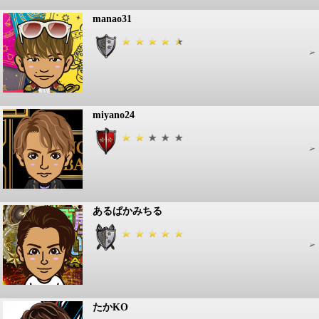
manao31
miyano24
あるぱかみちる
たかKO