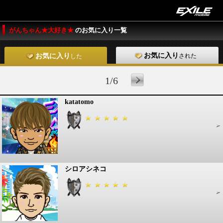
がんちゃん★大好き★
のお気に入り一覧
お気に入り
された
お気に入り
した
1/6
katatomo
シロアシネコ