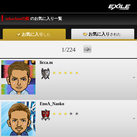
takachanの姫
のお気に入り一覧
お気に入り
された
お気に入り
した
1/224
licca.m
EnoA_Naoko