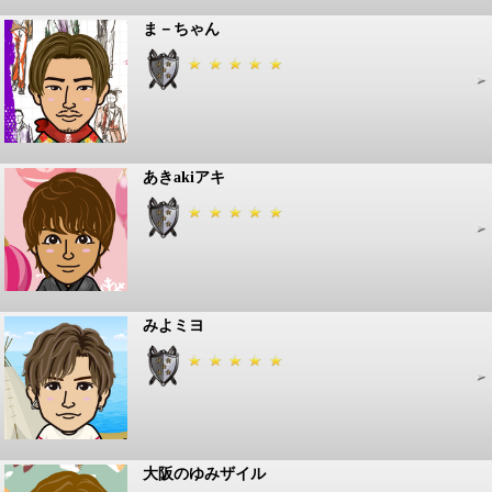
ま－ちゃん
あきakiアキ
みよミヨ
大阪のゆみザイル