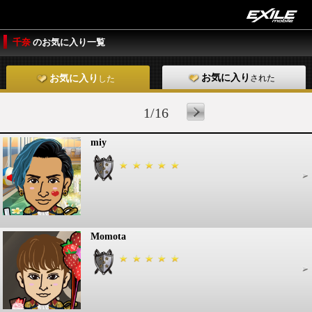
千奈
のお気に入り一覧
お気に入り
された
お気に入り
した
1/16
miy
Momota