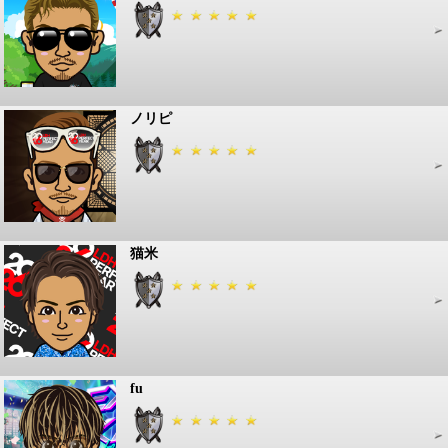
ノリピ
猫米
fu