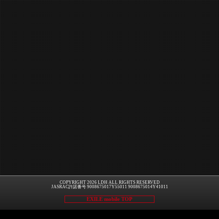
COPYRIGHT 2026 LDH ALL RIGHTS RESERVED
JASRAC許諾番号 9008675017Y55011 9008675014Y41011
EXILE mobile TOP