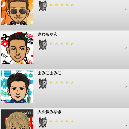
きわちゃん
まみこまみこ
大久保みゆき