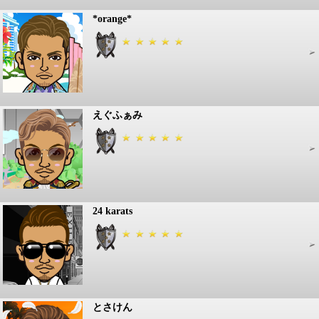
*orange*
えぐふぁみ
24 karats
とさけん