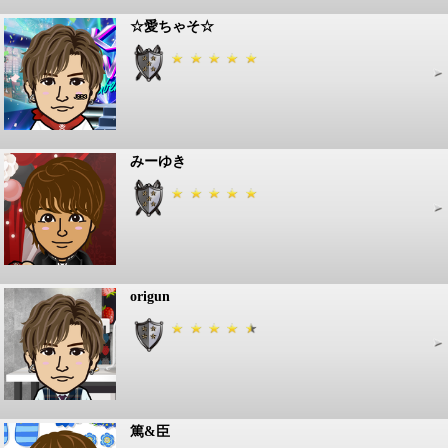
☆愛ちゃそ☆
みーゆき
origun
篤&臣