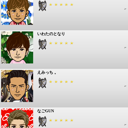
いわたのとなり
えみっち 。
なごGUN