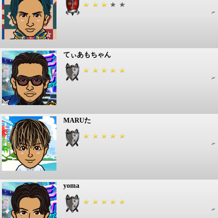
てぃあもちゃん
MARUた
yoma