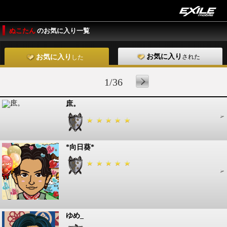
ぬこたん
のお気に入り一覧
お気に入り
された
お気に入り
した
1/36
庶。
*向日葵*
ゆめ_