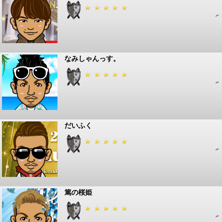
なみしゃんっす。
だいふく
篤の桜姫