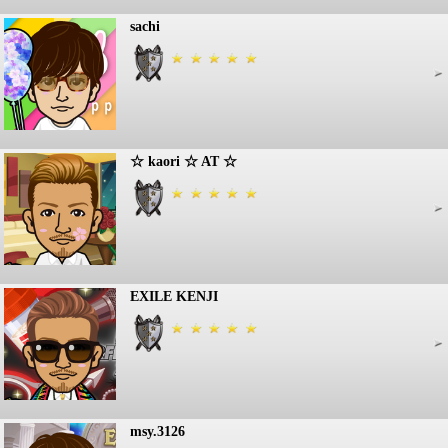
sachi
☆ kaori ☆ AT ☆
EXILE KENJI
msy.3126