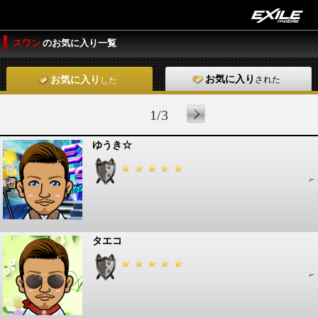
スワン
のお気に入り一覧
お気に入り
された
お気に入り
した
1/3
ゆうき☆
タエコ