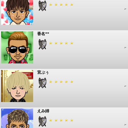
香名**
宮ぶぅ
えみ姉