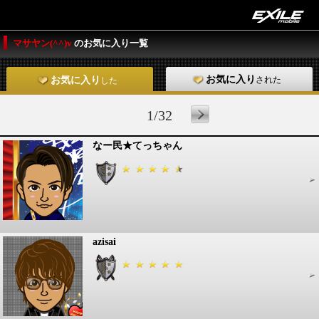
マサヤン(^^)v
のお気に入り一覧
お気に入り
された
お気に入り
した
1/32
なー民★てっちゃん
azisai