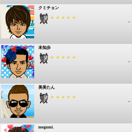
クミチョン
未知歩
美美たん
megumi.