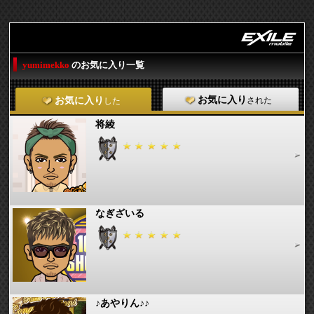
yumimekko
のお気に入り一覧
お気に入り
された
お気に入り
した
将綾
なぎざいる
♪あやりん♪♪