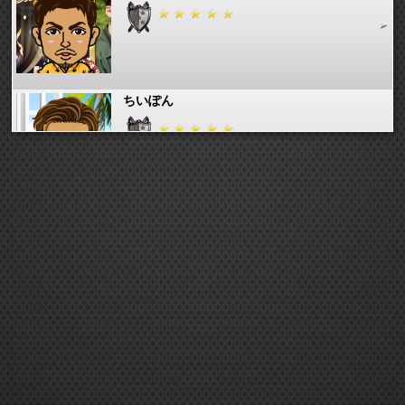
ちいぽん
MARICO
my_shokichi