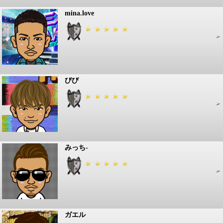
mina.love
びび
みっち-
ガエル