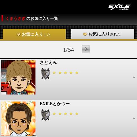
くまうさぎ
のお気に入り一覧
お気に入り
された
お気に入り
した
1/54
さとえみ
EXILEとかつー