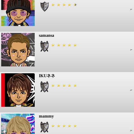
samansa
IKUネネ
mammy