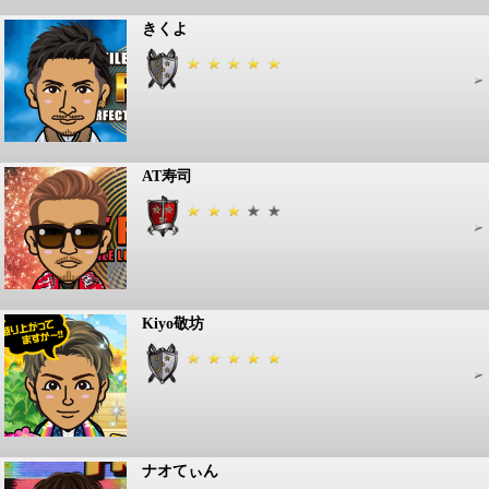
きくよ
AT寿司
Kiyo敬坊
ナオてぃん