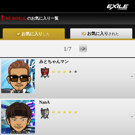
KE-KOたん
のお気に入り一覧
お気に入り
された
お気に入り
した
1/7
みとちゃんマン
NanA