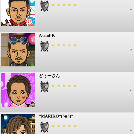
A-and-K
どぅーさん
*MARIKO*(^н^)*