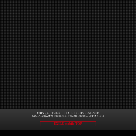
COPYRIGHT 2026 LDH ALL RIGHTS RESERVED
JASRAC許諾番号 9008675017Y55011 9008675014Y41011
EXILE mobile TOP