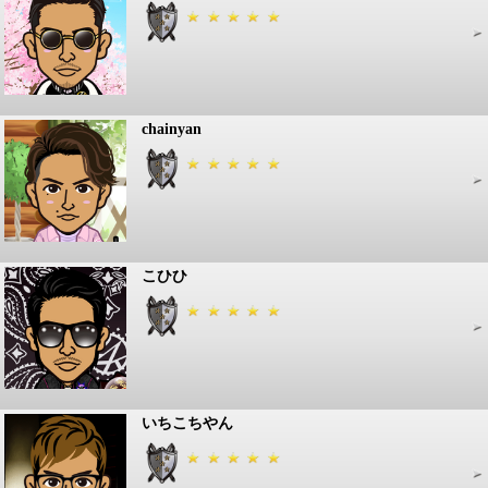
chainyan
こひひ
いちこちやん