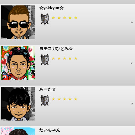
☆yokkyun☆
ヨモスガひとみ☆
あーた☆
たいちゃん