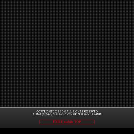
COPYRIGHT 2026 LDH ALL RIGHTS RESERVED
JASRAC許諾番号 9008675017Y55011 9008675014Y41011
EXILE mobile TOP