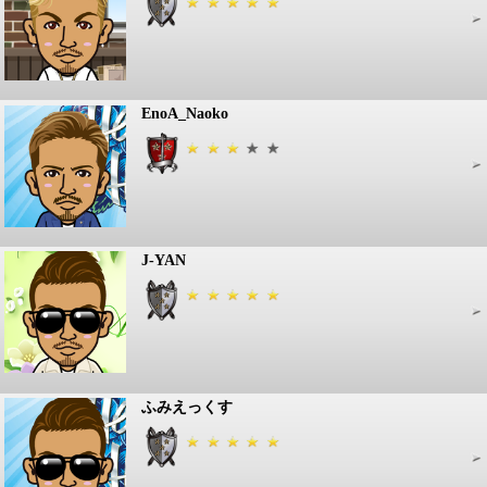
EnoA_Naoko
J-YAN
ふみえっくす