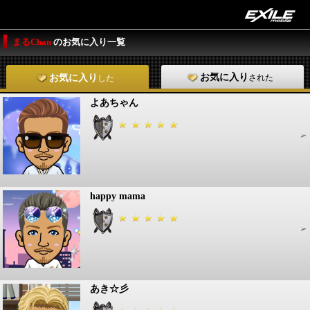
まるChan
のお気に入り一覧
お気に入り
された
お気に入り
した
よあちゃん
happy mama
あき☆彡