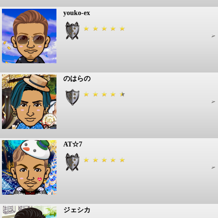
youko-ex
のはらの
AT☆7
ジェシカ