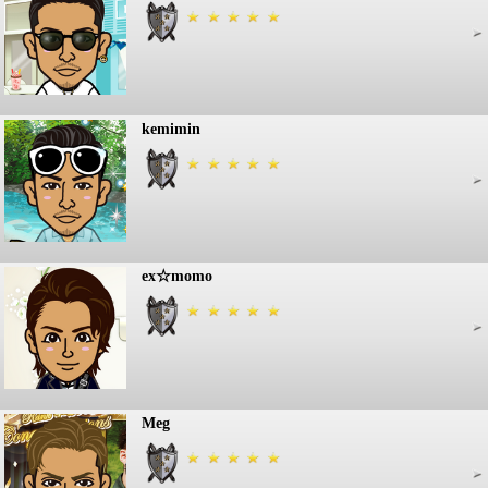
kemimin
ex☆momo
Meg