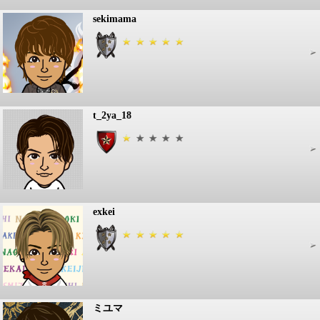
sekimama
t_2ya_18
exkei
ミユマ