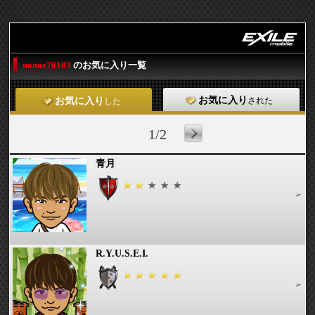
nanae70103
のお気に入り一覧
お気に入り
された
お気に入り
した
1/2
青月
R.Y.U.S.E.I.