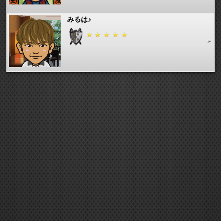
みるは♪
夕直
cocona
キムワカ