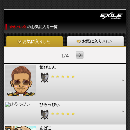
☆れ~い☆
のお気に入り一覧
お気に入り
された
お気に入り
した
1/4
姫ぴょん
ひろっぴぃ
あばこ