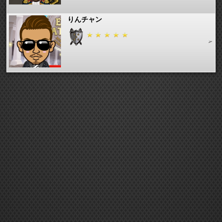
りんチャン
ぶぅ
ゆうたろ!
merukko