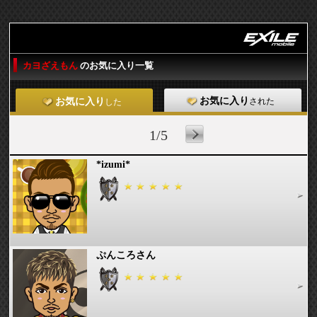
カヨざえもん
のお気に入り一覧
お気に入り
された
お気に入り
した
1/5
*izumi*
ぷんころさん