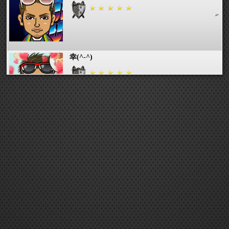
幸(^-^)
♪あやりん♪♪
あいやん