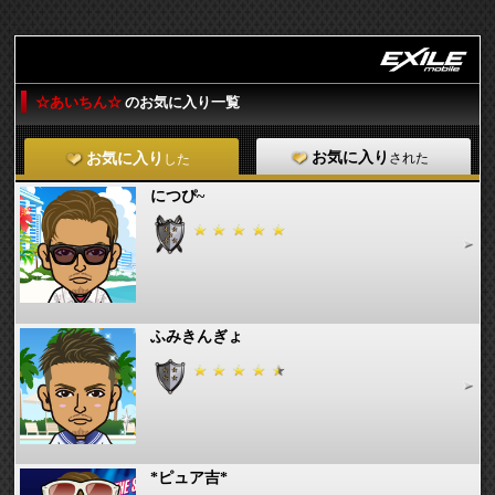
☆あいちん☆
のお気に入り一覧
お気に入り
された
お気に入り
した
につぴ~
ふみきんぎょ
*ピュア吉*