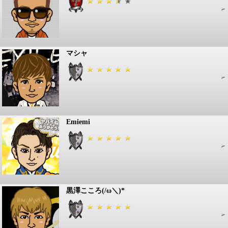
マシャ
Emiemi
黒澤こころ(/ω＼)*