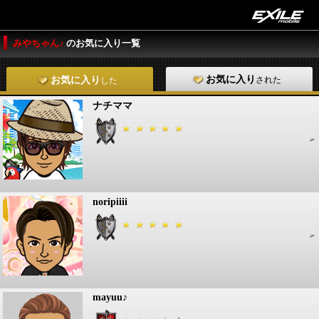
みやちゃん♪
のお気に入り一覧
お気に入り
された
お気に入り
した
ナチママ
noripiiii
mayuu♪