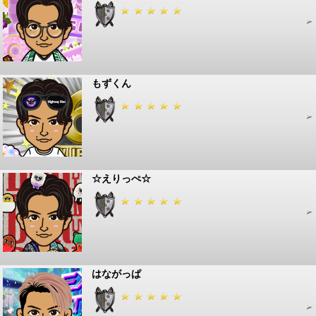
もずくん
☆えりっぺ☆
はながっぱ