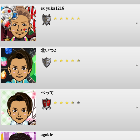
ex yuka1216
北いつ2
べって
agokle