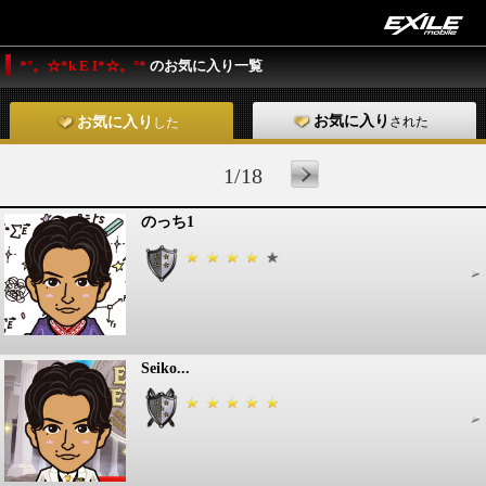
*°。☆*k E I*☆。°*
のお気に入り一覧
お気に入り
された
お気に入り
した
1/18
のっち1
Seiko...