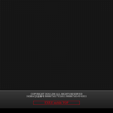
COPYRIGHT 2026 LDH ALL RIGHTS RESERVED
JASRAC許諾番号 9008675017Y55011 9008675014Y41011
EXILE mobile TOP