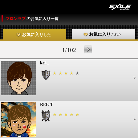
マロンラブ
のお気に入り一覧
お気に入り
された
お気に入り
した
1/102
kei._
REE-T