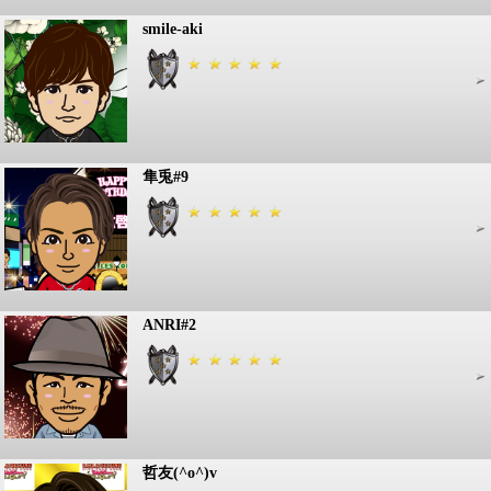
smile-aki
隼兎#9
ANRI#2
哲友(^o^)v