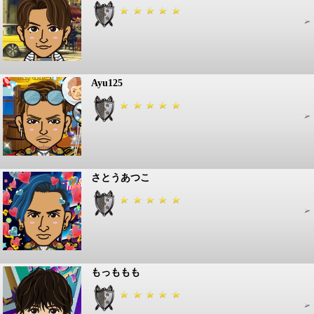
Ayu125
さとうあつこ
もっももも