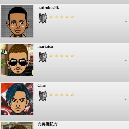
hatiroku24k
mariatsu
Chie
☆美優紀☆