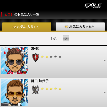
ヒロシ
のお気に入り一覧
お気に入り
された
お気に入り
した
1/8
慕情2
樋口 加代子