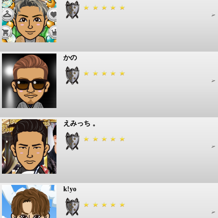
かの
えみっち 。
k!yo