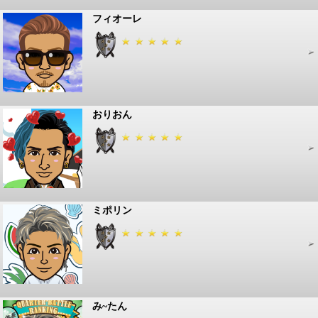
フィオーレ
おりおん
ミポリン
み~たん