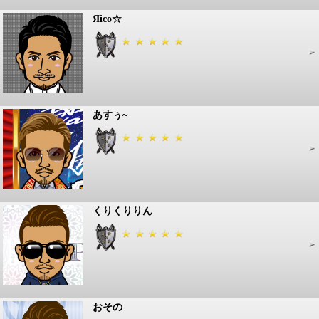
Яico☆
あすぅ~
くりくりりん
おその