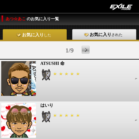
あつ☆あこ
のお気に入り一覧
お気に入り
された
お気に入り
した
1/9
ATSUSHI 命
はいり