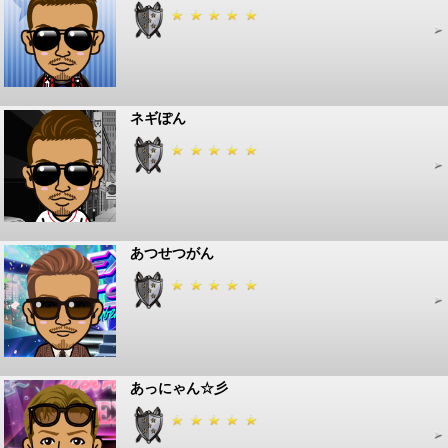
ネギぽん
あつせつがん
あっにゃん☆彡